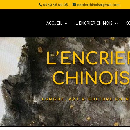
09 54 56 00 08
encrierchinois@gmail.com
ACCUEIL
L’ENCRIER CHINOIS
C
L’ENCRIE
CHINOI
LANGUE, ART & CULTURE CHIN