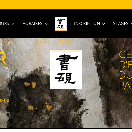
OURS
HORAIRES
INSCRIPTION
STAGES
CE
R
D’
DU
S
PA
OIS