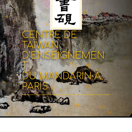
CENTRE DE
TAÏWAN
D’ENSEIGNEMEN
T
DU MANDARIN À
PARIS