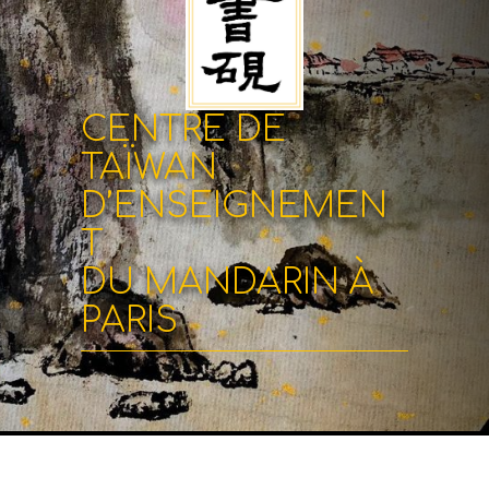
CENTRE DE
TAÏWAN
D’ENSEIGNEMEN
T
DU MANDARIN À
PARIS