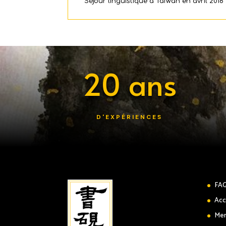
Séjour linguistique à Taïwan en avril 2018
20 ans
D'EXPÉRIENCES
FA
Acc
Men