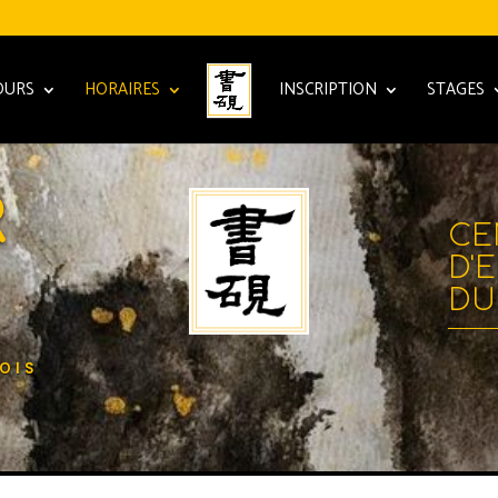
OURS
HORAIRES
INSCRIPTION
STAGES
R
CE
D'
DU
OIS