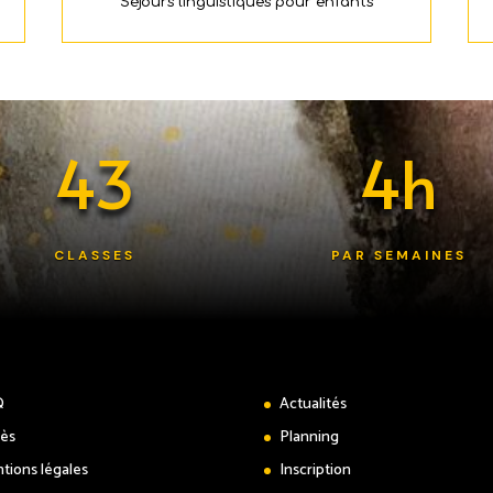
Séjours linguistiques pour enfants
43
4h
CLASSES
PAR SEMAINES
Q
Actualités
ès
Planning
tions légales
Inscription