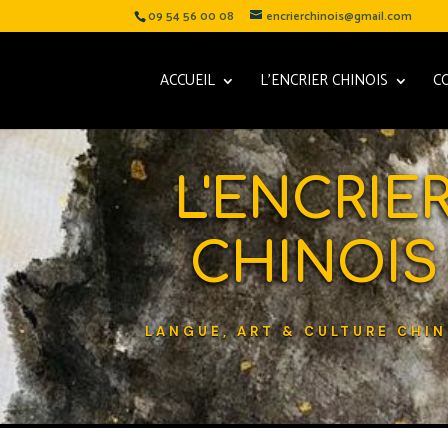
09 54 56 00 08
encrierchinois@gmail.com
ACCUEIL
L’ENCRIER CHINOIS
C
L'ENCRIE
CHINOIS
LANGUE, ART & CULTURE CHIN