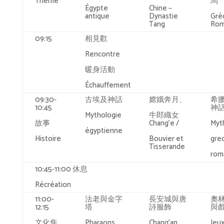
Thème
馬
Égypte
Chine –
antique
Dynastie
Grè
Tang
Ro
09:15
相見歡
Rencontre
暖身活動
Échauffement
09:30-
古埃及神話
嫦娥奔月、
希
10:45
神
Mythologie
牛郎織女
故事
Chang’e /
Myt
égyptienne
Histoire
Bouvier et
gre
Tisserande
rom
10:45-11:00 休息
Récréation
11:00-
法老與金字
長安城與唐
奧
12:15
塔
詩服飾
與
文化焦
Pharaons,
Chang’an,
Jeu