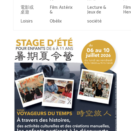
電影或
Film: Astérix
Lecture &
Film
桌遊
&
Jeux de
Her
Loisirs
Obélix
société