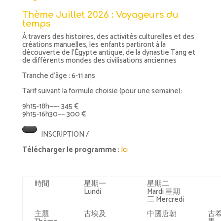
Thème Juillet 2026 :
Voyageurs du
temps
À travers des histoires, des activités culturelles et des
créations manuelles, les enfants partiront à la
découverte de l’Égypte antique, de la dynastie Tang et
de différents mondes des civilisations anciennes
Tranche d’âge : 6-11 ans
Tarif suivant la formule choisie (pour une semaine):
9h15-18h——- 345 €
9h15-16h30—– 300 €
INSCRIPTION /
Télécharger le programme
:
Ici
時間
星期一
星期二
Lundi
Mardi 星期
三 Mercredi
主題
古埃及
中國唐朝
古