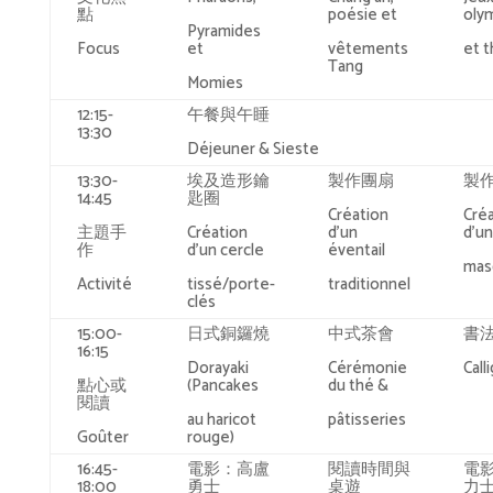
點
poésie et
oly
Pyramides
Focus
et
vêtements
et t
Tang
Momies
12:15-
午餐與午睡
13:30
Déjeuner & Sieste
13:30-
埃及造形鑰
製作團扇
製
14:45
匙圈
Création
Cré
主題手
Création
d’un
d’un
作
d’un cercle
éventail
mas
Activité
tissé/porte-
traditionnel
clés
15:00-
日式銅鑼燒
中式茶會
書
16:15
Dorayaki
Cérémonie
Call
點心或
(Pancakes
du thé &
閱讀
au haricot
pâtisseries
Goûter
rouge)
16:45-
電影：高盧
閱讀時間與
電
18:00
勇士
桌遊
力