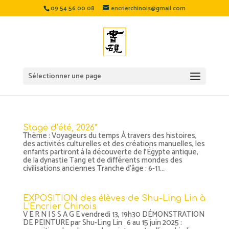
09 54 56 00 08
encrierchinois@gmail.com
Sélectionner une page
Stage d’été, 2026*
Thème : Voyageurs du temps À travers des histoires,
des activités culturelles et des créations manuelles, les
enfants partiront à la découverte de l’Égypte antique,
de la dynastie Tang et de différents mondes des
civilisations anciennes Tranche d’âge : 6-11...
EXPOSITION des élèves de Shu-Ling Lin à
L’Encrier Chinois
V E R N I S S A G E vendredi 13, 19h30 DÉMONSTRATION
DE PEINTURE par Shu-Ling Lin 6 au 15 juin 2025 :