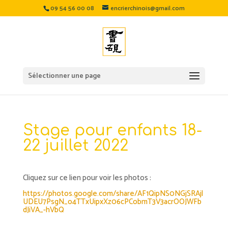
09 54 56 00 08
encrierchinois@gmail.com
Sélectionner une page
Stage pour enfants 18-
22 juillet 2022
Cliquez sur ce lien pour voir les photos :
https://photos.google.com/share/AF1QipNS0NGjSRAjl
UDEU7PsgN_o4TTxUipxXz06cPCobmT3V3acrOOJWFb
dJiVA_-hVbQ