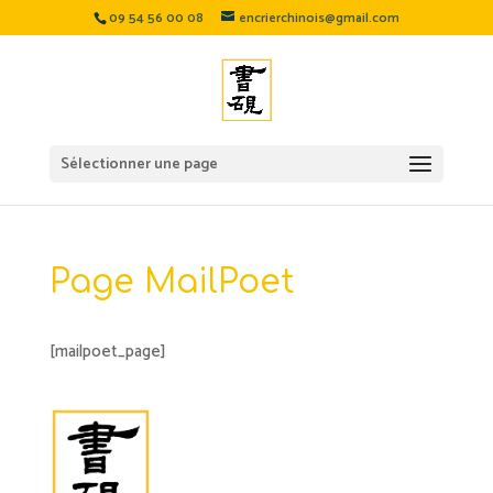
09 54 56 00 08
encrierchinois@gmail.com
Sélectionner une page
Page MailPoet
[mailpoet_page]