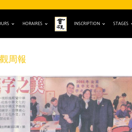
OURS
HORAIRES
INSCRIPTION
STAGES
y 宏觀周報