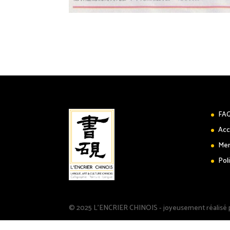
FA
Acc
Men
Pol
© 2025 L'ENCRIER CHINOIS - joyeusement réalisé