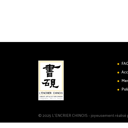
FA
Acc
Men
Pol
© 2025 L'ENCRIER CHINOIS - joyeusement réalisé