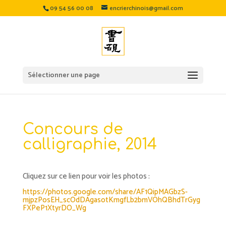
09 54 56 00 08
encrierchinois@gmail.com
Sélectionner une page
Concours de
calligraphie, 2014
Cliquez sur ce lien pour voir les photos :
https://photos.google.com/share/AF1QipMAGbzS-
mjpzPosEH_scOdDAgasotKmgfLb2bmVOhQBhdTrGyg
FXPeP1XtyrDO_Wg