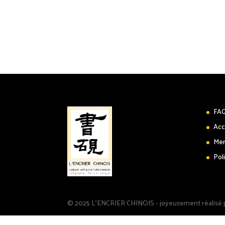
FA
Acc
Men
Pol
© 2025 L'ENCRIER CHINOIS - joyeusement réalisé