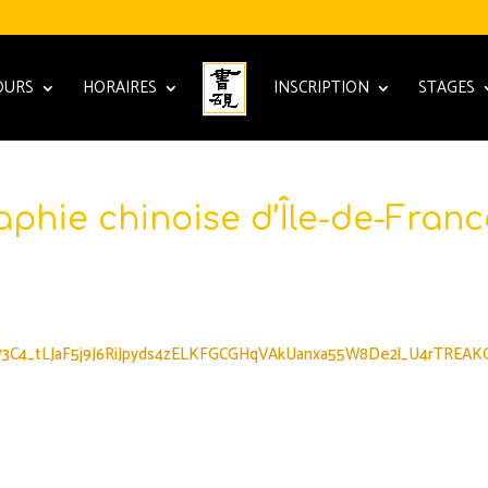
OURS
HORAIRES
INSCRIPTION
STAGES
aphie chinoise d’Île-de-Franc
pc73C4_tLJaF5j9J6RiJpyds4zELKFGCGHqVAkUanxa55W8De2l_U4rTREAK