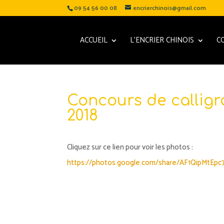
09 54 56 00 08
encrierchinois@gmail.com
ACCUEIL
L’ENCRIER CHINOIS
C
Concours de calligr
2018
Cliquez sur ce lien pour voir les photos :
https://photos.google.com/share/AF1QipMtE