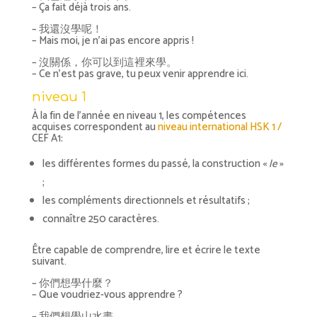
– Ça fait déjà trois ans.
– 我還沒學呢！
– Mais moi, je n’ai pas encore appris !
– 沒關係，你可以到這裡來學。
– Ce n’est pas grave, tu peux venir apprendre ici.
niveau 1
À la fin de l’année en niveau 1, les compétences
acquises correspondent au
niveau international HSK 1 /
CEF A1:
les différentes formes du passé, la construction «
le
»
;
les compléments directionnels et résultatifs ;
connaître 250 caractères.
Être capable de comprendre, lire et écrire le texte
suivant.
– 你們想學什麼？
– Que voudriez-vous apprendre ?
– 我們想學山水畫。