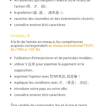
les adverbes qui marquent l’avance ou le retard de
l’action (再、才、就) ;
la gradation (越…越…、越來越…) ;
raconter des nouvelles et des évènements récents ;
connaître environ 800 caractères.
niveau 6
À la fin de l’année en niveau 6, les compétences
acquises correspondent
au niveau international TOCFL
A2 / HSK 4 / CEF B2
:
l’utilisation d’interjections et de particules modales ;
utiliser V 起來 pour exprimer le jugement et la
supposition ;
exprimer l’opinion avec 對NP來說, 就是嘛！
expliquer les conditions avec 才, （要是）…的話 ;
introduire votre pays ou votre ville ;
connaître environ 900 caractères.
Être capable de comprendre, lire et écrire le texte