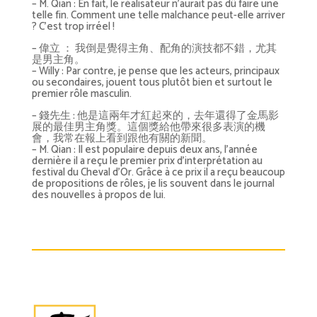
– M. Qian : En fait, le réalisateur n’aurait pas dû faire une
telle fin. Comment une telle malchance peut-elle arriver
? C’est trop irréel !
– 偉立 ： 我倒是覺得主角、配角的演技都不錯，尤其
是男主角。
– Willy : Par contre, je pense que les acteurs, principaux
ou secondaires, jouent tous plutôt bien et surtout le
premier rôle masculin.
– 錢先生 : 他是這兩年才紅起來的，去年還得了金馬影
展的最佳男主角獎。這個獎給他帶來很多表演的機
會，我常在報上看到跟他有關的新聞。
– M. Qian : Il est populaire depuis deux ans, l’année
dernière il a reçu le premier prix d’interprétation au
festival du Cheval d’Or. Grâce à ce prix il a reçu beaucoup
de propositions de rôles, je lis souvent dans le journal
des nouvelles à propos de lui.