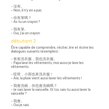
– 沒有。
– Non, il n’y en a pas.
– 你有筆嗎？
– As-tu un crayon ?
– 我有筆。
– Oui, j’ai un crayon.
débutant 2
Être capable de comprendre, réciter, lire et écrire les
dialogues suivants (exemples) :
– 爸爸洗衣服，我也洗衣服。
– Papa lave les vêtements, moi aussi je lave les
vêtements.
– 哎呀，小雨也來洗衣服！
– Aïe, la pluie vient aussi laver les vêtements !
– 我會洗碗，你也會洗碗嗎？
– Je sais laver la vaisselle. Et toi, sais-tu aussi laver la
vaisselle ?
– 我會。
– Oui je sais.