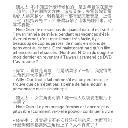
– 錢太太 : 我不知道什麼時候拍的，是去年暑假在臺灣
上演的。現在網路太方便，盜版又多，去電影院看電
影的人越來越少，難得還有一部電影怎麼賣座。上個
月他（指指錢先 生）回臺灣就帶了這張光碟回來。你
喜不喜歡？
– Mme Qian : Je ne sais pas de quand il date, il est sorti à
Taiwan l’année dernière, pendant les vacances d’été.
Avec internet, c’est maintenant très facile, il y a
beaucoup de copies pirates, de moins en moins de
gens vont au cinéma. C’est maintenant rare qu’un film
ait encore un tel succès. (Montrant M. Qian du doigt:) le
mois dernier en revenant à Taiwan il a ramené ce DVD.
L’as-tu aimé ?
– 偉立 ： 喜歡是喜歡，可是結局慘了一點。我覺得男
主角死得太不值得了。
– Willy : Oui, tout à fait même s’il est un peu triste. Je
trouve que ce n’était pas la peine de faire mourir le
personnage masculin principal.
– 錢太太 ： 女主角更可憐！她一個人以後要怎麼活下
去啊？
– Mme Qian : Le personnage féminin est encore plus
pitoyable ! Comment va-t-elle pouvoir continuer à vivre
– 錢先生 ： 其實導演不必安排這樣的結局。怎麼可能
什麼倒楣事都讓男主角碰上了？太不真實了！