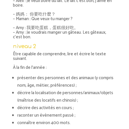
– Alex : Je veux boire du lait. Le lait c’est bon, j’aime en
boire.
– 媽媽： 你要吃什麼？
– Maman : Que veux-tu manger ?
– Amy : 我要吃蛋糕，蛋糕很好吃。
– Amy : Je voudrais manger un gâteau. Les gâteaux,
c’est bon.
niveau 2
Être capable de comprendre, lire et écrire le texte
suivant.
À la fin de l’année :
présenter des personnes et des animaux (y compris
nom, âge, métier, préférences) ;
décrire la localisation de personnes/animaux/objets
(maîtrise des locatifs en chinois) ;
décrire des activités en cours ;
raconter un évènement passé ;
connaître environ 400 mots.