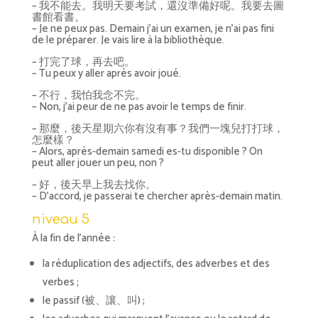
– 我不能去。我明天要考試，還沒準備好呢。我要去圖
書館看書。
– Je ne peux pas. Demain j’ai un examen, je n’ai pas fini
de le préparer. Je vais lire à la bibliothèque.
– 打完了球，再去吧。
– Tu peux y aller après avoir joué.
– 不行，我怕我念不完。
– Non, j’ai peur de ne pas avoir le temps de finir.
– 那麼，後天星期六你有沒有事？我們一塊兒打打球，
怎麼樣？
– Alors, après-demain samedi es-tu disponible ? On
peut aller jouer un peu, non ?
– 好，後天早上我去找你。
– D’accord, je passerai te chercher après-demain matin.
niveau 5
À la fin de l’année :
la réduplication des adjectifs, des adverbes et des
verbes ;
le passif (被、讓、叫) ;