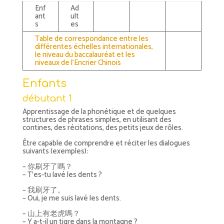
Enf
Ad
ant
ult
s
es
Table de correspondance entre les
différentes échelles internationales,
le niveau du baccalauréat et les
niveaux de l’Encrier Chinois
Enfants
débutant 1
Apprentissage de la phonétique et de quelques
structures de phrases simples, en utilisant des
contines, des récitations, des petits jeux de rôles.
Être capable de comprendre et réciter les dialogues
suivants (exemples):
– 你刷牙了嗎？
– T’es-tu lavé les dents ?
– 我刷牙了。
– Oui, je me suis lavé les dents.
– 山上有老虎嗎？
– Y a-t-il un tigre dans la montagne ?