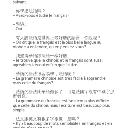
suivant.
– 你學過法語嗎？
– Avez-vous étudié le français?
– 學過。
– Oui.
– 有人說法語是世界上最好聽的語言，你說呢？
– On dit que le français est la plus belle langue au
monde à entendre, qu’en pensez-vous?
– 我覺得華語跟法語一樣好聽。
– Je trouve que le chinois et le français sont aussi
agréables à écouter l’un que l’autre.
– 華語的語法很容易學，法語呢？
– La grammaire chinoise est très facile à apprendre,
mais celle du français?
– 法語的語法比華語難多了，可是法國字沒有中國字那
麼難寫。
– La grammaire du français est beaucoup plus difficile
que celle du chinois mais l’écriture est beaucoup plus
simple.
– 法文跟英文有很多字很像，是嗎？
– Il y a beaucoup de mots semblables en français et en