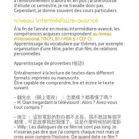
à l’environnement d’abord et en plus j’ai une bourse
d’étude ce semestre, je ne travaille donc pas.
Cependant, je donne souvent des cours particuliers.
niveau intermédiaire-avancé
À la fin de l’année en niveau intermédiaire-avancé, les
compétences acquises correspondent
au niveau
international TOCFL B1 / HSK 5 / CEF C1
.
Apprentissage du vocabulaire par thèmes, par exemple :
organisation d’une fête, parler d’un film, de relations
personnelles.
Apprentissage de proverbes (俗語).
Entraînement à la lecture de textes dans different
formats: imprimés ou manuscrits.
Être capable de comprendre, lire et écrire le texte
suivant.
– 錢先生 （關上電視） ： 怎麼樣？都看懂了嗎？
– M. Qian (regardant la télévision) : Alors ? Avez-vous
tout compris ?
– 偉立 ： 這部電影的對白都不太長。我不敢說每個字
都懂，可是故事我想我懂了。這是什麼時候拍的電影
– Willy : Les dialogues de ce film ne sont pas long. Je
n’oserais pas dire que j’ai compris chaque mot mais je
crois avoir compris l’histoire. De quand date ce film ?