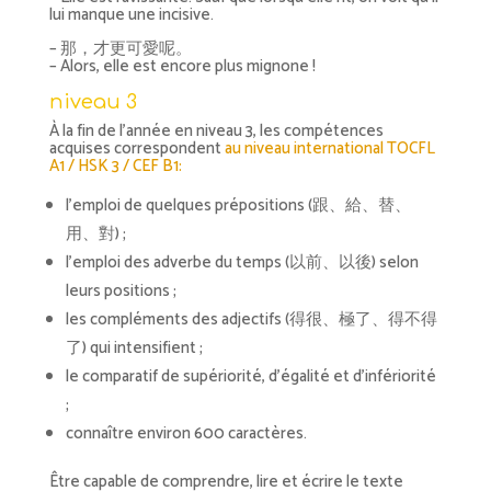
lui manque une incisive.
– 那，才更可愛呢。
– Alors, elle est encore plus mignone !
niveau 3
À la fin de l’année en niveau 3, les compétences
acquises correspondent
au niveau international TOCFL
A1 / HSK 3 / CEF B1:
l’emploi de quelques prépositions (跟、給、替、
用、對) ;
l’emploi des adverbe du temps (以前、以後) selon
leurs positions ;
les compléments des adjectifs (得很、極了、得不得
了) qui intensifient ;
le comparatif de supériorité, d’égalité et d’infériorité
;
connaître environ 600 caractères.
Être capable de comprendre, lire et écrire le texte