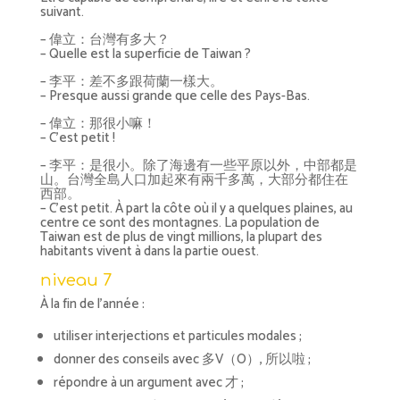
suivant.
– 偉立：台灣有多大？
– Quelle est la superficie de Taiwan ?
– 李平：差不多跟荷蘭一樣大。
– Presque aussi grande que celle des Pays-Bas.
– 偉立：那很小嘛！
– C’est petit !
– 李平：是很小。除了海邊有一些平原以外，中部都是
山。台灣全島人口加起來有兩千多萬，大部分都住在
西部。
– C’est petit. À part la côte où il y a quelques plaines, au
centre ce sont des montagnes. La population de
Taiwan est de plus de vingt millions, la plupart des
habitants vivent à dans la partie ouest.
niveau 7
À la fin de l’année :
utiliser interjections et particules modales ;
donner des conseils avec 多V（O）, 所以啦 ;
répondre à un argument avec 才 ;