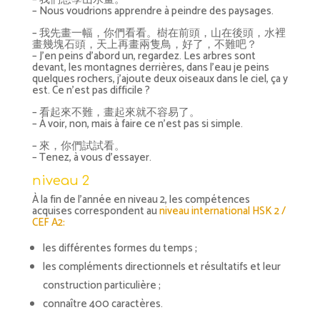
– Nous voudrions apprendre à peindre des paysages.
– 我先畫一幅，你們看看。樹在前頭，山在後頭，水裡
畫幾塊石頭，天上再畫兩隻鳥，好了，不難吧？
– J’en peins d’abord un, regardez. Les arbres sont
devant, les montagnes derrières, dans l’eau je peins
quelques rochers, j’ajoute deux oiseaux dans le ciel, ça y
est. Ce n’est pas difficile ?
– 看起來不難，畫起來就不容易了。
– À voir, non, mais à faire ce n’est pas si simple.
– 來，你們試試看。
– Tenez, à vous d’essayer.
niveau 2
À la fin de l’année en niveau 2, les compétences
acquises correspondent au
niveau international HSK 2 /
CEF A2:
les différentes formes du temps ;
les compléments directionnels et résultatifs et leur
construction particulière ;
connaître 400 caractères.