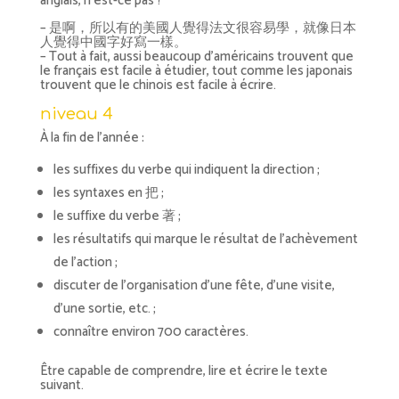
anglais, n’est-ce pas ?
– 是啊，所以有的美國人覺得法文很容易學，就像日本
人覺得中國字好寫一樣。
– Tout à fait, aussi beaucoup d’américains trouvent que
le français est facile à étudier, tout comme les japonais
trouvent que le chinois est facile à écrire.
niveau 4
À la fin de l’année :
les suffixes du verbe qui indiquent la direction ;
les syntaxes en 把 ;
le suffixe du verbe 著 ;
les résultatifs qui marque le résultat de l’achèvement
de l’action ;
discuter de l’organisation d’une fête, d’une visite,
d’une sortie, etc. ;
connaître environ 700 caractères.
Être capable de comprendre, lire et écrire le texte
suivant.