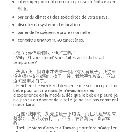
interroger pour obtenir une réponse définitive avec
到底 ;
parler du climat et des spécialités de votre pays ;
discuter du système d’éducation ;
parler de l’expérience professionnelle ;
connaître environ 1050 caractères.
– 偉立 : 你們兩個呢？也打工嗎？
– Willy : Et vous deux? Vous faites aussi du travail
temporaire?
– 美真 : 我上個週末才去替一個台灣人看孩子。我從來
沒有帶小孩的經驗，孩子一哭，我就手忙腳亂，不知
道怎麼辦才好了。
– Meichen : Le weekend dernier je me suis occupé d’un
bébé pour un taïwanais. Je n’avais jamais eu
d’expérience en la matière, dès que le bébé a pleuré, je
n’ai pas su où donner de la tête. Je ne sais pas comment
mieux faire.
– 台麗 : 我剛來，想先適應一下環境，而且我這學期有
獎學金，所以沒有打工。不過，在台灣我一直當家
教。
– Tayli : Je viens d’arriver à Taïwan, je préfère m’adapter